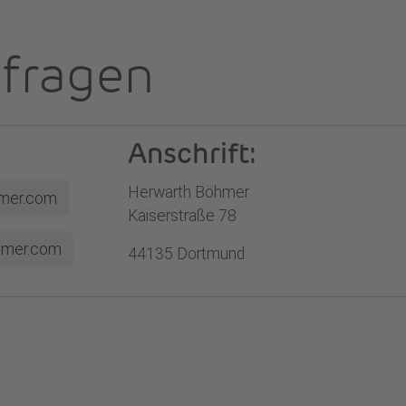
nfragen
Anschrift:
Herwarth Böhmer
hmer.com
Kaiserstraße 78
hmer.com
44135 Dortmund